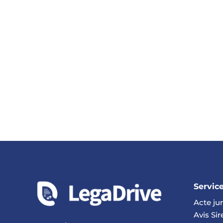
Servic
Acte ju
Avis Si