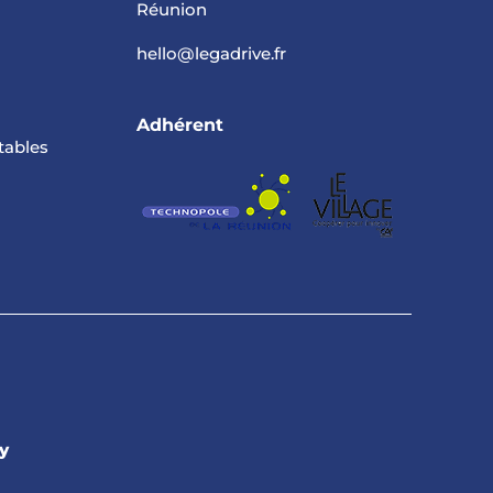
Réunion
hello@legadrive.fr
Adhérent
tables
y