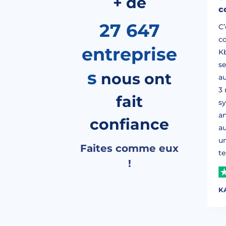
+ de
c
27 647
C’
c
entreprise
Kb
se
s
nous ont
a
3 
fait
s
a
confiance
au
u
Faites comme eux
t
!
K