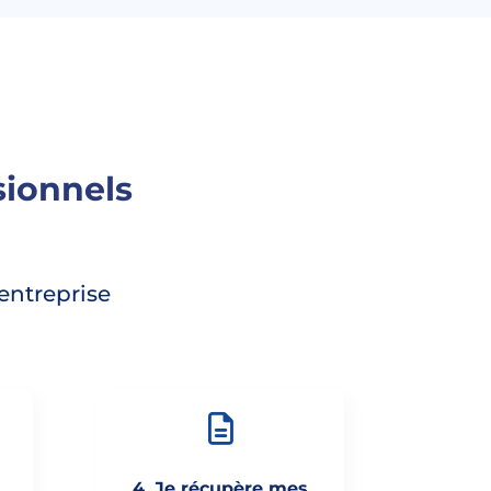
ionnels
entreprise
4. Je récupère mes