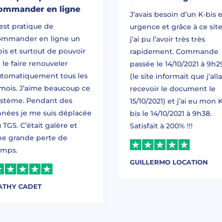
ommander en ligne
J’avais besoin d’un K-bis 
est pratique de
urgence et grâce à ce sit
ommander en ligne un
j’ai pu l’avoir très très
is et surtout de pouvoir
rapidement. Commande
 le faire renouveler
passée le 14/10/2021 à 9h2
utomatiquement tous les
(le site informait que j’alla
mois. J’aime beaucoup ce
recevoir le document le
ystème. Pendant des
15/10/2021) et j’ai eu mon K
nnées je me suis déplacée
bis le 14/10/2021 à 9h38.
 TGS. C’était galère et
Satisfait à 200% !!!
ne grande perte de
emps.
GUILLERMO LOCATION
ATHY CADET