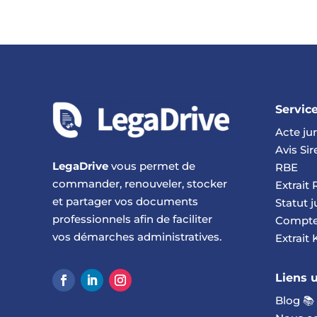
Servic
Acte ju
Avis Si
LegaDrive
vous permet de
RBE
commander, renouveler, stocker
Extrait
et partager vos documents
Statut j
professionnels afin de faciliter
Compte
vos démarches administratives.
Extrait 
Liens u
Blog 📚