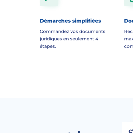
Démarches simplifiées
Do
Commandez vos documents
Rec
juridiques en seulement 4
max
étapes.
co
C